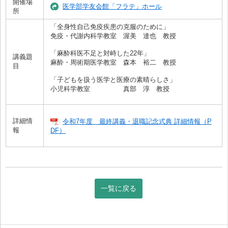
開催場
医学部学友会館「フラテ」ホール
所
「全身性自己免疫疾患の克服のために」
免疫・代謝内科学教室 渥美 達也 教授
「麻酔科医不足と対峙した22年」
講義題
麻酔・周術期医学教室 森本 裕二 教授
目
「子どもを扱う医学と医療の素晴らしさ」
小児科学教室 真部 淳 教授
詳細情
令和7年度 最終講義・退職記念式典 詳細情報（P
報
DF）
一覧に戻る