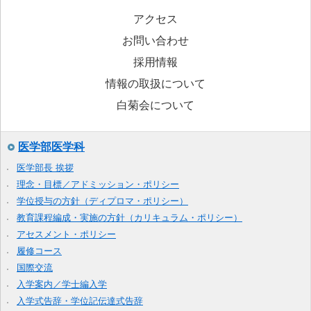
アクセス
お問い合わせ
採用情報
情報の取扱について
白菊会について
医学部医学科
医学部長 挨拶
理念・目標／アドミッション・ポリシー
学位授与の方針（ディプロマ・ポリシー）
教育課程編成・実施の方針（カリキュラム・ポリシー）
アセスメント・ポリシー
履修コース
国際交流
入学案内／学士編入学
入学式告辞・学位記伝達式告辞