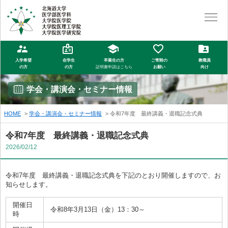
入学希望
在学生
卒業生の方
ご寄附の
教職員
の方
の方
証明書申請はこちら
お願い
向け
学会・講演会・セミナー情報
HOME
学会・講演会・セミナー情報
令和7年度 最終講義・退職記念式典
令和7年度 最終講義・退職記念式典
2026/02/12
令和7年度 最終講義・退職記念式典を下記のとおり開催しますので、お
知らせします。
開催日
令和8年3月13日（金）13：30～
時