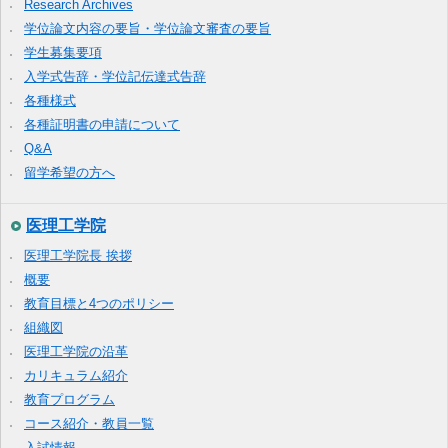
Research Archives
学位論文内容の要旨・学位論文審査の要旨
学生募集要項
入学式告辞・学位記伝達式告辞
各種様式
各種証明書の申請について
Q&A
留学希望の方へ
医理工学院
医理工学院長 挨拶
概要
教育目標と4つのポリシー
組織図
医理工学院の沿革
カリキュラム紹介
教育プログラム
コース紹介・教員一覧
入試情報