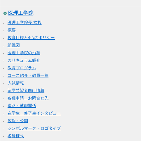
医理工学院
医理工学院長 挨拶
概要
教育目標と4つのポリシー
組織図
医理工学院の沿革
カリキュラム紹介
教育プログラム
コース紹介・教員一覧
入試情報
留学希望者向け情報
各種申請・お問合せ先
進路・就職関係
在学生・修了生インタビュー
広報・公開
シンボルマーク・ロゴタイプ
各種様式