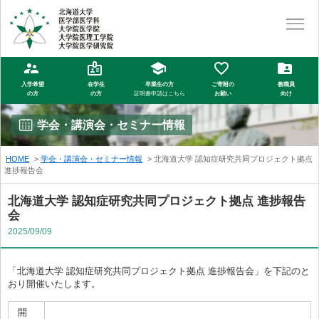
入学希望
在学生
卒業生の方
ご寄附の
教職員
の方
の方
証明書申請はこちら
お願い
向け
学会・講演会・セミナー情報
HOME
学会・講演会・セミナー情報
北海道大学 認知症研究共同プロジェクト拠点
進捗報告会
北海道大学 認知症研究共同プロジェクト拠点 進捗報告
会
2025/09/09
「北海道大学 認知症研究共同プロジェクト拠点 進捗報告会」を下記のと
おり開催いたします。
開