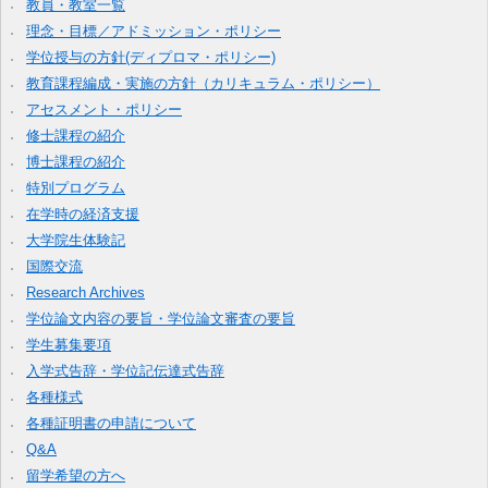
教員・教室一覧
理念・目標／アドミッション・ポリシー
学位授与の方針(ディプロマ・ポリシー)
教育課程編成・実施の方針（カリキュラム・ポリシー）
アセスメント・ポリシー
修士課程の紹介
博士課程の紹介
特別プログラム
在学時の経済支援
大学院生体験記
国際交流
Research Archives
学位論文内容の要旨・学位論文審査の要旨
学生募集要項
入学式告辞・学位記伝達式告辞
各種様式
各種証明書の申請について
Q&A
留学希望の方へ