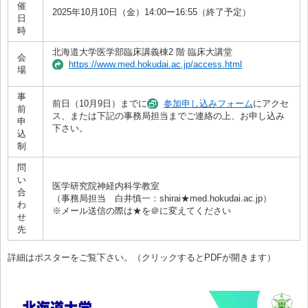
催
2025年10月10日（金）14:00ー16:55（終了予定）
日
時
北海道大学医学部臨床講義棟2 階 臨床大講堂
会
https://www.med.hokudai.ac.jp/access.html
場
事
前日（10月9日）までに
参加申し込みフォーム
にアクセ
前
ス、または下記の事務局担当までご連絡の上、お申し込み
申
下さい。
込
制
問
い
医学研究院神経内科学教室
合
（事務局担当 白井慎一：shirai★med.hokudai.ac.jp）
わ
※メール送信の際は★を＠に変えてください
せ
先
詳細はポスターをご覧下さい。（クリックするとPDFが開きます）