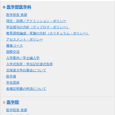
医学部医学科
医学部長 挨拶
理念・目標／アドミッション・ポリシー
学位授与の方針（ディプロマ・ポリシー）
教育課程編成・実施の方針（カリキュラム・ポリシー）
アセスメント・ポリシー
履修コース
国際交流
入学案内／学士編入学
入学式告辞・学位記伝達式告辞
北海道大学白菊会について
医学展
学生団体
各種証明書の申請について
医学院
医学院長 挨拶