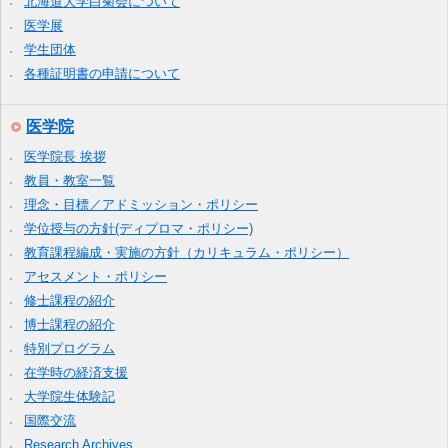
北海道大学白菊会について
医学展
学生団体
各種証明書の申請について
医学院
医学院長 挨拶
教員・教室一覧
理念・目標／アドミッション・ポリシー
学位授与の方針(ディプロマ・ポリシー)
教育課程編成・実施の方針（カリキュラム・ポリシー）
アセスメント・ポリシー
修士課程の紹介
博士課程の紹介
特別プログラム
在学時の経済支援
大学院生体験記
国際交流
Research Archives