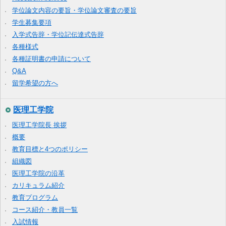
学位論文内容の要旨・学位論文審査の要旨
学生募集要項
入学式告辞・学位記伝達式告辞
各種様式
各種証明書の申請について
Q&A
留学希望の方へ
医理工学院
医理工学院長 挨拶
概要
教育目標と4つのポリシー
組織図
医理工学院の沿革
カリキュラム紹介
教育プログラム
コース紹介・教員一覧
入試情報