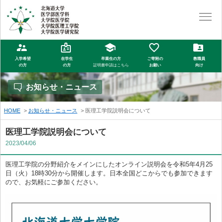
入学希望
在学生
卒業生の方
ご寄附の
教職員
の方
の方
証明書申請はこちら
お願い
向け
お知らせ・ニュース
HOME
お知らせ・ニュース
医理工学院説明会について
医理工学院説明会について
2023/04/06
医理工学院の分野紹介をメインにしたオンライン説明会を令和5年4月25
日（火）18時30分から開催します。日本全国どこからでも参加できます
ので、お気軽にご参加ください。