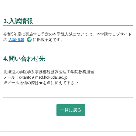
3.入試情報
令和5年度に実施する予定の本学院入試については、本学院ウェブサイト
の
入試情報
に掲載予定です。
4.問い合わせ先
北海道大学医学系事務部総務課医理工学院教務担当
メール：d-tanto★med.hokudai.ac.jp
※メール送信の際は★を＠に変えて下さい
一覧に戻る