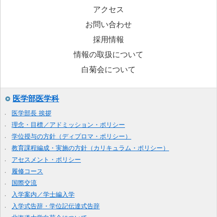
アクセス
お問い合わせ
採用情報
情報の取扱について
白菊会について
医学部医学科
医学部長 挨拶
理念・目標／アドミッション・ポリシー
学位授与の方針（ディプロマ・ポリシー）
教育課程編成・実施の方針（カリキュラム・ポリシー）
アセスメント・ポリシー
履修コース
国際交流
入学案内／学士編入学
入学式告辞・学位記伝達式告辞