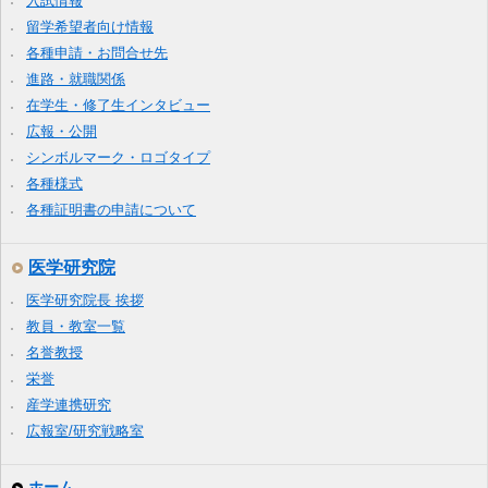
入試情報
留学希望者向け情報
各種申請・お問合せ先
進路・就職関係
在学生・修了生インタビュー
広報・公開
シンボルマーク・ロゴタイプ
各種様式
各種証明書の申請について
医学研究院
医学研究院長 挨拶
教員・教室一覧
名誉教授
栄誉
産学連携研究
広報室/研究戦略室
ホーム