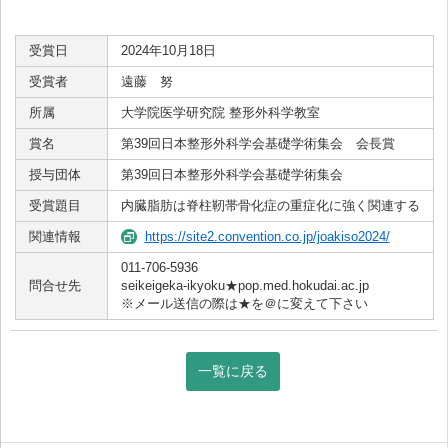
受賞日
2024年10月18日
受賞者
遠藤 努
所属
大学院医学研究院 整形外科学教室
賞名
第39回日本整形外科学会基礎学術集会 会長賞
授与団体
第39回日本整形外科学会基礎学術集会
受賞題目
内臓脂肪は脊柱靭帯骨化症の重症化に強く関連する
関連情報
https://site2.convention.co.jp/joakiso2024/
011-706-5936
問合せ先
seikeigeka-ikyoku★pop.med.hokudai.ac.jp
※メール送信の際は★を＠に変えて下さい
一覧に戻る