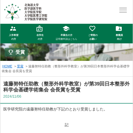
入学希望
在学生
卒業生の方
ご寄附の
教職員
の方
の方
証明書申請はこちら
お願い
向け
受賞
HOME
受賞
遠藤努特任助教（整形外科学教室）が第39回日本整形外科学会基礎学
術集会 会長賞を受賞
遠藤努特任助教（整形外科学教室）が第39回日本整形外
科学会基礎学術集会 会長賞を受賞
2024/11/06
医学研究院の遠藤努特任助教が下記のとおり受賞しました。
記