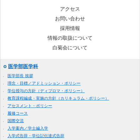
アクセス
お問い合わせ
採用情報
情報の取扱について
白菊会について
医学部医学科
医学部長 挨拶
理念・目標／アドミッション・ポリシー
学位授与の方針（ディプロマ・ポリシー）
教育課程編成・実施の方針（カリキュラム・ポリシー）
アセスメント・ポリシー
履修コース
国際交流
入学案内／学士編入学
入学式告辞・学位記伝達式告辞