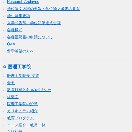
Research Archives
学位論文内容の要旨・学位論文審査の要旨
学生募集要項
入学式告辞・学位記伝達式告辞
各種様式
各種証明書の申請について
Q&A
留学希望の方へ
医理工学院
医理工学院長 挨拶
概要
教育目標と4つのポリシー
組織図
医理工学院の沿革
カリキュラム紹介
教育プログラム
コース紹介・教員一覧