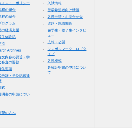
スメント・ポリシー
入試情報
課程の紹介
留学希望者向け情報
課程の紹介
各種申請・お問合せ先
プログラム
進路・就職関係
時の経済支援
在学生・修了生インタビ
ュー
院生体験記
広報・公開
交流
シンボルマーク・ロゴタ
rch Archives
イプ
論文内容の要旨・学
各種様式
文審査の要旨
各種証明書の申請につい
募集要項
て
式告辞・学位記伝達
辞
様式
証明書の申請につい
希望の方へ