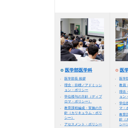
医学部医学科
医
医学部長 挨拶
医学
理念・目標／アドミッシ
教員
ョン・ポリシー
理念
学位授与の方針（ディプ
ョン
ロマ・ポリシー）
学位
教育課程編成・実施の方
マ・
針（カリキュラム・ポリ
教育
シー）
針（
アセスメント・ポリシー
シー