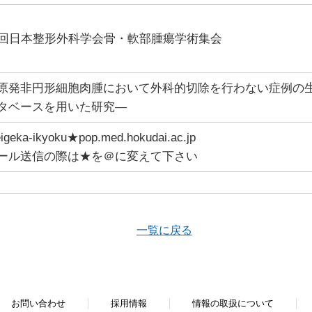
6回日本整形外科学会骨・軟部腫瘍学術集会
原発非円形細胞肉腫において外科的切除を行わない症例の生
タベースを用いた研究―
eigeka-ikyoku★pop.med.hokudai.ac.jp
ール送信の際は★を＠に変えて下さい
一覧に戻る
お問い合わせ
採用情報
情報の取扱について