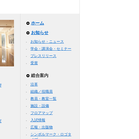
ホーム
お知らせ
お知らせ・ニュース
学会・講演会・セミナー
プレスリリース
受賞
総合案内
沿革
拶
組織／役職員
教員・教室一覧
施設・設備
フロアマップ
入試情報
室
広報・出版物
シンボルマーク・ロゴタ