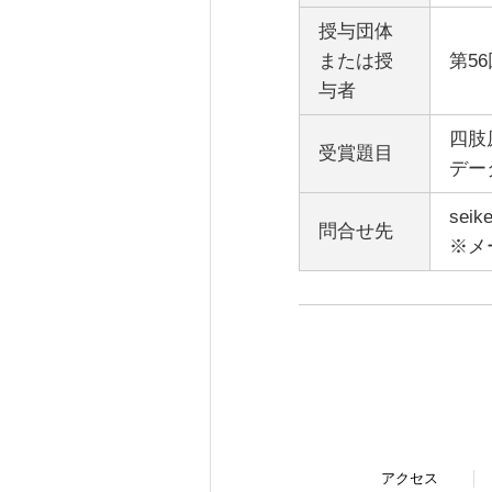
授与団体
または授
第5
与者
四肢
受賞題目
デー
seik
問合せ先
※メ
アクセス