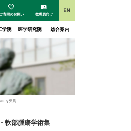
EN
ご寄附の
お願い
教職員
向け
工学院
医学研究院
総合案内
ardを受賞
・軟部腫瘍学術集