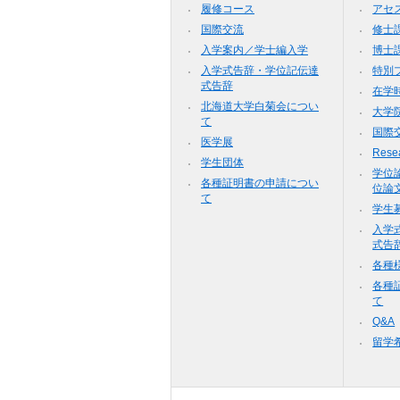
履修コース
アセ
国際交流
修士
入学案内／学士編入学
博士
入学式告辞・学位記伝達
特別
式告辞
在学
北海道大学白菊会につい
大学
て
国際
医学展
Resea
学生団体
学位
各種証明書の申請につい
位論
て
学生
入学
式告
各種
各種
て
Q&A
留学