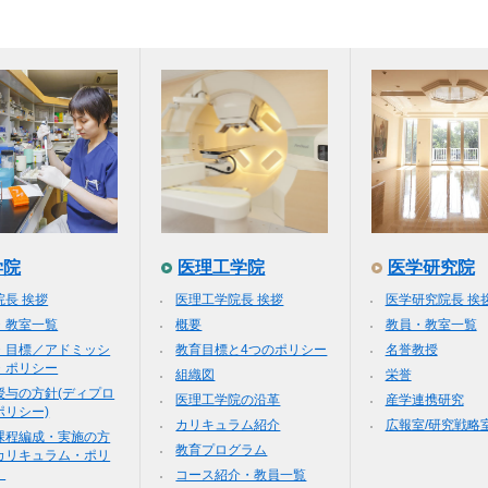
学院
医理工学院
医学研究院
院長 挨拶
医理工学院長 挨拶
医学研究院長 挨
・教室一覧
概要
教員・教室一覧
・目標／アドミッシ
教育目標と4つのポリシー
名誉教授
・ポリシー
組織図
栄誉
授与の方針(ディプロ
医理工学院の沿革
産学連携研究
ポリシー)
カリキュラム紹介
広報室/研究戦略
課程編成・実施の方
教育プログラム
カリキュラム・ポリ
）
コース紹介・教員一覧