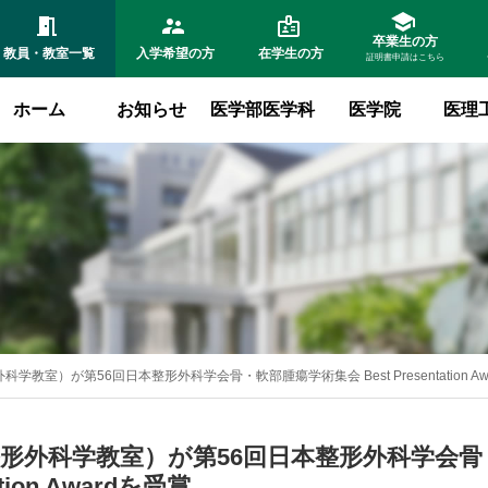
卒業生の方
教員・教室
一覧
入学希望
の方
在学生
の方
証明書申請はこちら
ホーム
お知らせ
医学部医学科
医学院
医理
教室）が第56回日本整形外科学会骨・軟部腫瘍学術集会 Best Presentation Aw
形外科学教室）が第56回日本整形外科学会骨
ation Awardを受賞