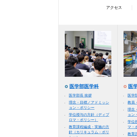
アクセス
医学部医学科
医
医学部長 挨拶
医学
理念・目標／アドミッシ
教員
ョン・ポリシー
理念
学位授与の方針（ディプ
ョン
ロマ・ポリシー）
学位
教育課程編成・実施の方
マ・
針（カリキュラム・ポリ
教育