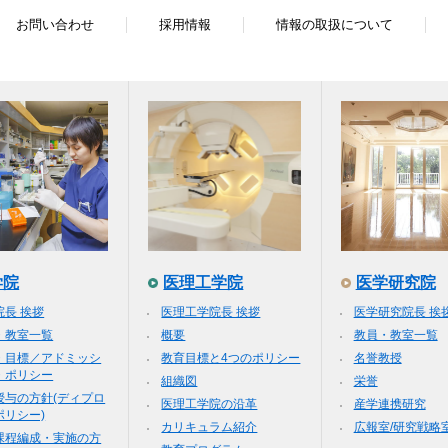
お問い合わせ
採用情報
情報の取扱について
学院
医理工学院
医学研究院
院長 挨拶
医理工学院長 挨拶
医学研究院長 挨
・教室一覧
概要
教員・教室一覧
・目標／アドミッシ
教育目標と4つのポリシー
名誉教授
・ポリシー
組織図
栄誉
授与の方針(ディプロ
医理工学院の沿革
産学連携研究
ポリシー)
カリキュラム紹介
広報室/研究戦略
課程編成・実施の方