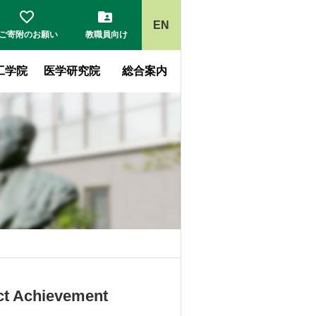
EN
ご寄附の
お願い
教職員
向け
工学院
医学研究院
総合案内
chievement