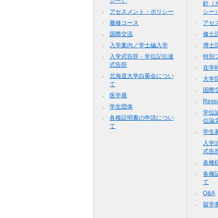
シー）
針（
アセスメント・ポリシー
シー
履修コース
アセ
国際交流
修士
入学案内／学士編入学
博士
入学式告辞・学位記伝達
特別
式告辞
在学
北海道大学白菊会につい
大学
て
国際
医学展
Resea
学生団体
学位
各種証明書の申請につい
位論
て
学生
入学
式告
各種
各種
て
Q&A
留学