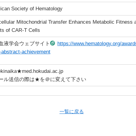
ican Society of Hematology
cellular Mitochondrial Transfer Enhances Metabolic Fitness 
ts of CAR-T Cells
血液学会ウェブサイト
https://www.hematology.org/award
h-abstract-achievement
ekinaika★med.hokudai.ac.jp
ール送信の際は★を＠に変えて下さい
一覧に戻る