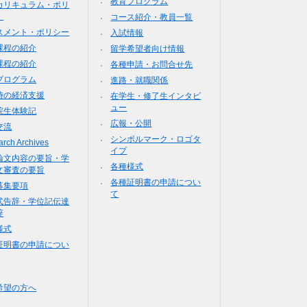
教育プログラム
カリキュラム・ポリ
）
コース紹介・教員一覧
スメント・ポリシー
入試情報
課程の紹介
留学希望者向け情報
課程の紹介
各種申請・お問合せ先
プログラム
進路・就職関係
時の経済支援
在学生・修了生インタビ
ュー
院生体験記
広報・公開
交流
シンボルマーク・ロゴタ
rch Archives
イプ
論文内容の要旨・学
各種様式
文審査の要旨
各種証明書の申請につい
募集要項
て
式告辞・学位記伝達
辞
様式
証明書の申請につい
希望の方へ