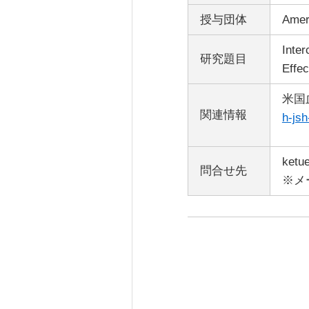
授与団体
Amer
Inter
研究題目
Effec
米国
関連情報
h-js
ketu
問合せ先
※メ