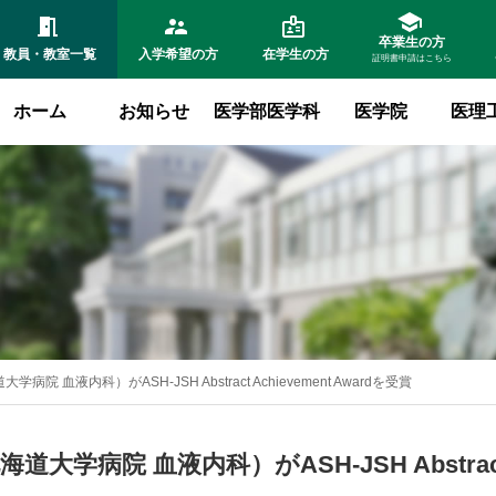
卒業生の方
教員・教室
一覧
入学希望
の方
在学生
の方
証明書申請はこちら
ホーム
お知らせ
医学部医学科
医学院
医理
院 血液内科）がASH-JSH Abstract Achievement Awardを受賞
学病院 血液内科）がASH-JSH Abstract A