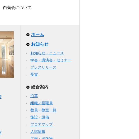
白菊会について
ホーム
お知らせ
お知らせ・ニュース
学会・講演会・セミナー
プレスリリース
受賞
総合案内
沿革
拶
組織／役職員
教員・教室一覧
施設・設備
フロアマップ
入試情報
室
広報・出版物