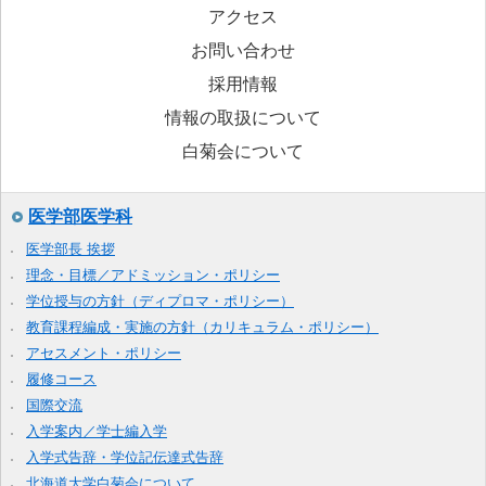
アクセス
お問い合わせ
採用情報
情報の取扱について
白菊会について
医学部医学科
医学部長 挨拶
理念・目標／アドミッション・ポリシー
学位授与の方針（ディプロマ・ポリシー）
教育課程編成・実施の方針（カリキュラム・ポリシー）
アセスメント・ポリシー
履修コース
国際交流
入学案内／学士編入学
入学式告辞・学位記伝達式告辞
北海道大学白菊会について