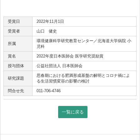
受賞日
2022年11月1日
受賞者
山口 健史
環境健康科学研究教育センター／北海道大学病院 小
所属
児科
賞名
2022年度日本医師会 医学研究奨励賞
授与団体
公益社団法人 日本医師会
思春期における肥満形成基盤の解明とコロナ禍によ
研究課題
る生活習慣変容の影響の検討
問合せ先
011-706-4746
一覧に戻る