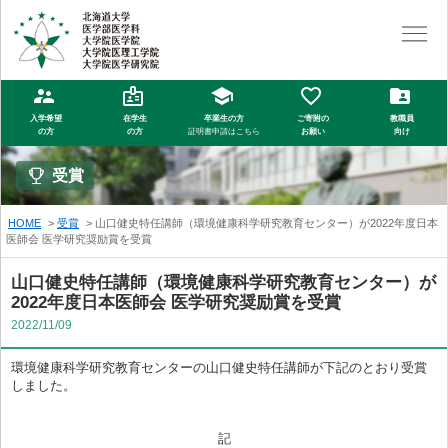
入学希望
在学生
卒業生の方
ご寄附の
教職員
の方
の方
証明書申請はこちら
お願い
向け
受賞
HOME
受賞
山口健史特任講師（環境健康科学研究教育センター）が2022年度日本
医師会 医学研究奨励賞を受賞
山口健史特任講師（環境健康科学研究教育センター）が
2022年度日本医師会 医学研究奨励賞を受賞
2022/11/09
環境健康科学研究教育センターの山口健史特任講師が下記のとおり受賞
しました。
記