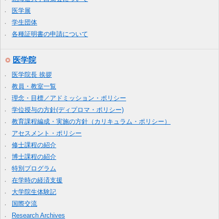
医学展
学生団体
各種証明書の申請について
医学院
医学院長 挨拶
教員・教室一覧
理念・目標／アドミッション・ポリシー
学位授与の方針(ディプロマ・ポリシー)
教育課程編成・実施の方針（カリキュラム・ポリシー）
アセスメント・ポリシー
修士課程の紹介
博士課程の紹介
特別プログラム
在学時の経済支援
大学院生体験記
国際交流
Research Archives