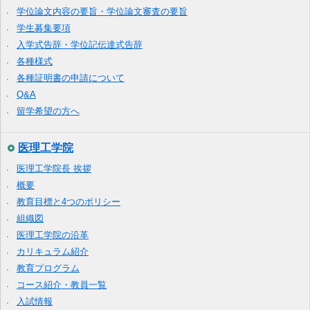
学位論文内容の要旨・学位論文審査の要旨
学生募集要項
入学式告辞・学位記伝達式告辞
各種様式
各種証明書の申請について
Q&A
留学希望の方へ
医理工学院
医理工学院長 挨拶
概要
教育目標と4つのポリシー
組織図
医理工学院の沿革
カリキュラム紹介
教育プログラム
コース紹介・教員一覧
入試情報