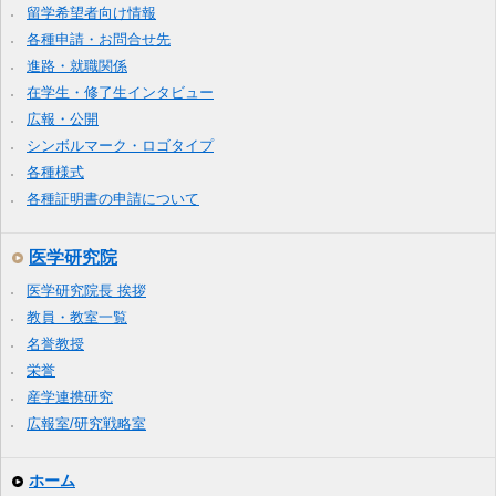
留学希望者向け情報
各種申請・お問合せ先
進路・就職関係
在学生・修了生インタビュー
広報・公開
シンボルマーク・ロゴタイプ
各種様式
各種証明書の申請について
医学研究院
医学研究院長 挨拶
教員・教室一覧
名誉教授
栄誉
産学連携研究
広報室/研究戦略室
ホーム