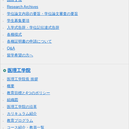
Research Archives
学位論文内容の要旨・学位論文審査の要旨
学生募集要項
入学式告辞・学位記伝達式告辞
各種様式
各種証明書の申請について
Q&A
留学希望の方へ
医理工学院
医理工学院長 挨拶
概要
教育目標と4つのポリシー
組織図
医理工学院の沿革
カリキュラム紹介
教育プログラム
コース紹介・教員一覧