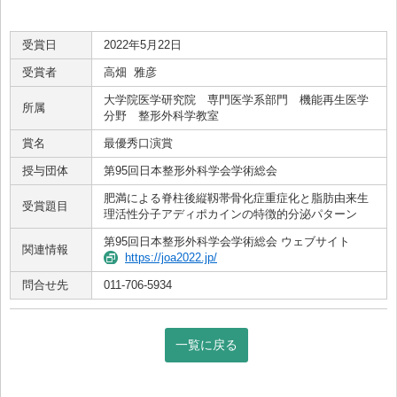
受賞日
2022年5月22日
受賞者
高畑 雅彦
大学院医学研究院 専門医学系部門 機能再生医学
所属
分野 整形外科学教室
賞名
最優秀口演賞
授与団体
第95回日本整形外科学会学術総会
肥満による脊柱後縦靱帯骨化症重症化と脂肪由来生
受賞題目
理活性分子アディポカインの特徴的分泌パターン
第95回日本整形外科学会学術総会 ウェブサイト
関連情報
https://joa2022.jp/
問合せ先
011-706-5934
一覧に戻る