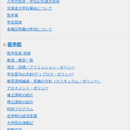
入学式告辞・学位記伝達式告辞
北海道大学白菊会について
医学展
学生団体
各種証明書の申請について
医学院
医学院長 挨拶
教員・教室一覧
理念・目標／アドミッション・ポリシー
学位授与の方針(ディプロマ・ポリシー)
教育課程編成・実施の方針（カリキュラム・ポリシー）
アセスメント・ポリシー
修士課程の紹介
博士課程の紹介
特別プログラム
在学時の経済支援
大学院生体験記
国際交流