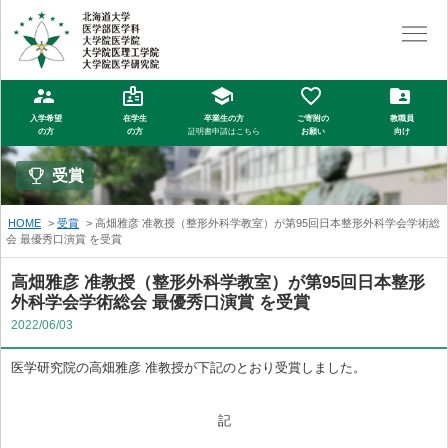
入学希望
在学生
卒業生の方
ご寄附の
教職員
の方
の方
証明書申請はこちら
お願い
向け
受賞
HOME
受賞
高畑雅彦 准教授（整形外科学教室）が第95回日本整形外科学会学術総
会 最優秀口演賞 を受賞
高畑雅彦 准教授（整形外科学教室）が第95回日本整形
外科学会学術総会 最優秀口演賞 を受賞
2022/06/03
医学研究院の高畑雅彦 准教授が下記のとおり受賞しました。
記