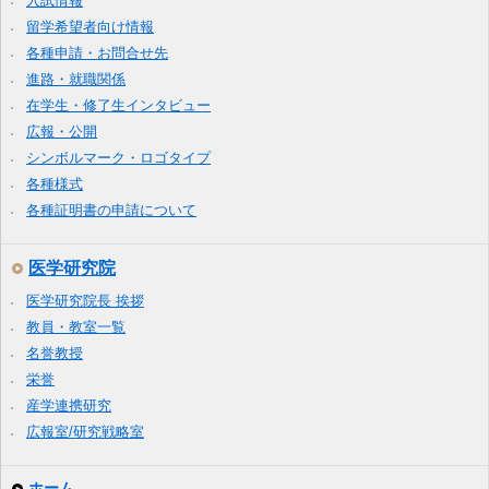
入試情報
留学希望者向け情報
各種申請・お問合せ先
進路・就職関係
在学生・修了生インタビュー
広報・公開
シンボルマーク・ロゴタイプ
各種様式
各種証明書の申請について
医学研究院
医学研究院長 挨拶
教員・教室一覧
名誉教授
栄誉
産学連携研究
広報室/研究戦略室
ホーム