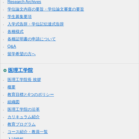
Research Archives
学位論文内容の要旨・学位論文審査の要旨
学生募集要項
入学式告辞・学位記伝達式告辞
各種様式
各種証明書の申請について
Q&A
留学希望の方へ
医理工学院
医理工学院長 挨拶
概要
教育目標と4つのポリシー
組織図
医理工学院の沿革
カリキュラム紹介
教育プログラム
コース紹介・教員一覧