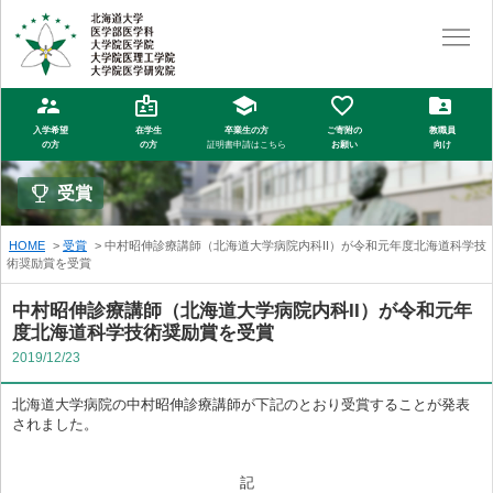
入学希望
在学生
卒業生の方
ご寄附の
教職員
の方
の方
証明書申請はこちら
お願い
向け
受賞
HOME
受賞
中村昭伸診療講師（北海道大学病院内科II）が令和元年度北海道科学技
術奨励賞を受賞
中村昭伸診療講師（北海道大学病院内科II）が令和元年
度北海道科学技術奨励賞を受賞
2019/12/23
北海道大学病院の中村昭伸診療講師が下記のとおり受賞することが発表
されました。
記