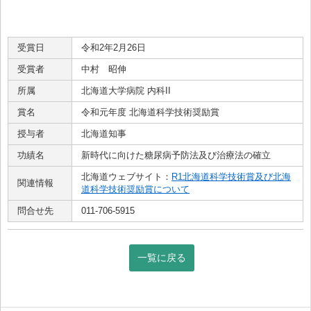
受賞日
令和2年2月26日
受賞者
中村 昭伸
所属
北海道大学病院 内科II
賞名
令和元年度 北海道科学技術奨励賞
授与者
北海道知事
功績名
新時代に向けた糖尿病予防法及び治療法の確立
北海道ウェブサイト：
R1北海道科学技術賞及び北海
関連情報
道科学技術奨励賞について
問合せ先
011-706-5915
一覧に戻る