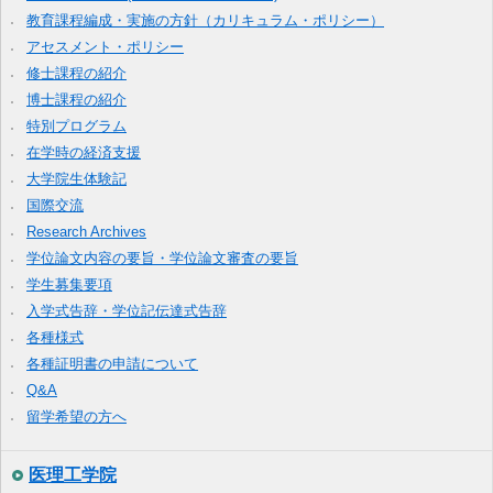
教育課程編成・実施の方針（カリキュラム・ポリシー）
アセスメント・ポリシー
修士課程の紹介
博士課程の紹介
特別プログラム
在学時の経済支援
大学院生体験記
国際交流
Research Archives
学位論文内容の要旨・学位論文審査の要旨
学生募集要項
入学式告辞・学位記伝達式告辞
各種様式
各種証明書の申請について
Q&A
留学希望の方へ
医理工学院