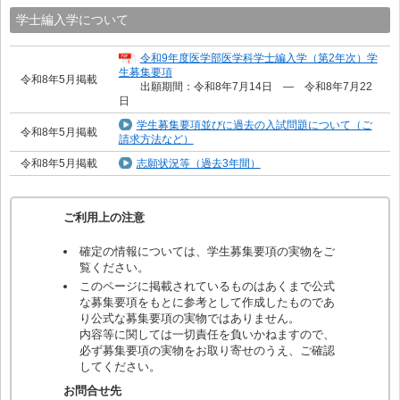
学士編入学について
令和9年度医学部医学科学士編入学（第2年次）学
生募集要項
令和8年5月掲載
出願期間：令和8年7月14日 ― 令和8年7月22
日
学生募集要項並びに過去の入試問題について（ご
令和8年5月掲載
請求方法など）
令和8年5月掲載
志願状況等（過去3年間）
ご利用上の注意
確定の情報については、学生募集要項の実物をご
覧ください。
このページに掲載されているものはあくまで公式
な募集要項をもとに参考として作成したものであ
り公式な募集要項の実物ではありません。
内容等に関しては一切責任を負いかねますので、
必ず募集要項の実物をお取り寄せのうえ、ご確認
してください。
お問合せ先