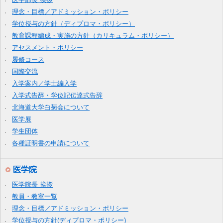
理念・目標／アドミッション・ポリシー
学位授与の方針（ディプロマ・ポリシー）
教育課程編成・実施の方針（カリキュラム・ポリシー）
アセスメント・ポリシー
履修コース
国際交流
入学案内／学士編入学
入学式告辞・学位記伝達式告辞
北海道大学白菊会について
医学展
学生団体
各種証明書の申請について
医学院
医学院長 挨拶
教員・教室一覧
理念・目標／アドミッション・ポリシー
学位授与の方針(ディプロマ・ポリシー)