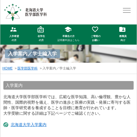
入学希望
在学生
卒業生の方
ご寄附の
教職員
の方
の方
証明書申請はこちら
お願い
向け
入学案内／学士編入学
HOME
医学部医学科
入学案内／学士編入学
入学案内
北海道大学医学部医学科では、広範な医学知識、高い倫理観、豊かな人
間性、国際的視野を備え、医学の進歩と医療の実践・発展に寄与する医
師・医学研究者を養成することを目標に教育が行われています。
大学受験に関する詳細は下記ページでご確認ください。
北海道大学入学案内