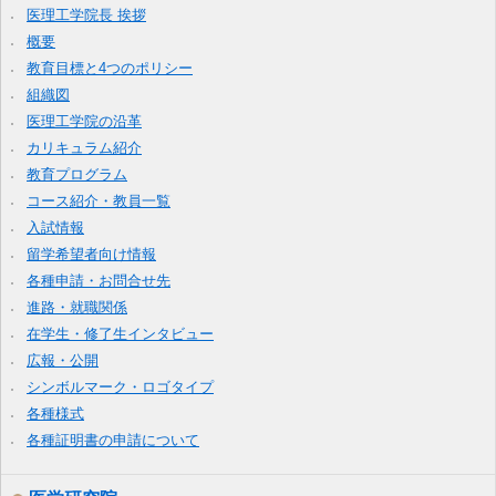
医理工学院長 挨拶
概要
教育目標と4つのポリシー
組織図
医理工学院の沿革
カリキュラム紹介
教育プログラム
コース紹介・教員一覧
入試情報
留学希望者向け情報
各種申請・お問合せ先
進路・就職関係
在学生・修了生インタビュー
広報・公開
シンボルマーク・ロゴタイプ
各種様式
各種証明書の申請について